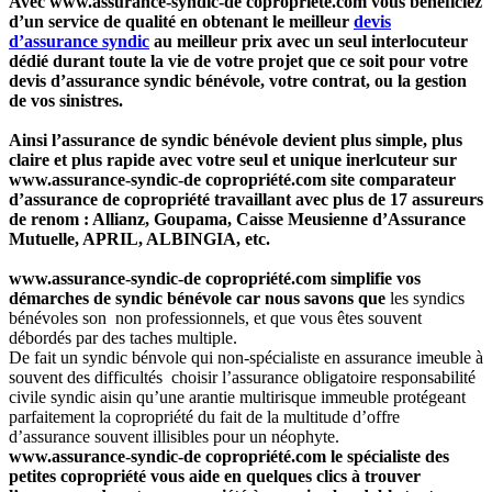
Avec
www.assurance-syndic-de copropriété.com vous bénéficiez
d’un service de qualité en obtenant le meilleur
devis
d’assurance syndic
au meilleur prix avec un seul interlocuteur
dédié durant toute la vie de votre projet que ce soit pour votre
devis d’assurance syndic bénévole, votre contrat, ou la gestion
de vos sinistres.
Ainsi l’assurance de syndic bénévole devient plus simple, plus
claire et plus rapide avec votre seul et unique inerlcuteur sur
www.assurance-syndic-de copropriété.com site comparateur
d’assurance de copropriété travaillant avec plus de 17 assureurs
de renom : Allianz, Goupama, Caisse Meusienne d’Assurance
Mutuelle, APRIL, ALBINGIA, etc.
www.assurance-syndic-de copropriété.com
simplifie vos
démarches de syndic bénévole car nous savons que
les syndics
bénévoles son non professionnels, et que vous êtes souvent
débordés par des taches multiple.
De fait un syndic bénvole qui non-spécialiste en assurance imeuble à
souvent des difficultés choisir l’assurance obligatoire responsabilité
civile syndic aisin qu’une arantie multirisque immeuble protégeant
parfaitement la copropriété du fait de la multitude d’offre
d’assurance souvent illisibles pour un néophyte.
www.assurance-syndic-de copropriété.com le spécialiste des
petites copropriété vous aide en quelques clics à trouver